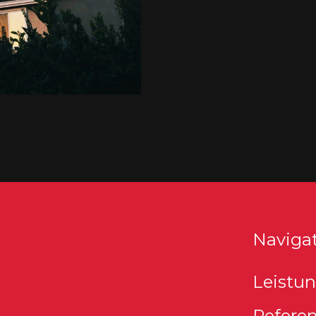
Naviga
Leistu
Refere