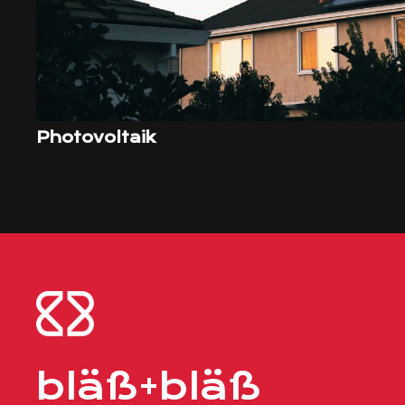
Photovoltaik
bläß+bläß