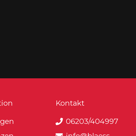
tion
Kontakt
ngen
06203/404997
nzen
info@blaess-